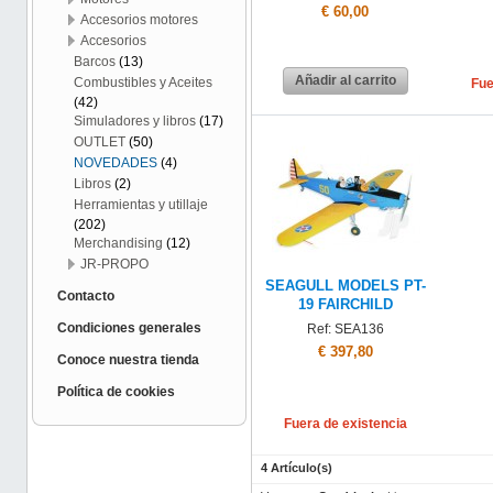
€ 60,00
Accesorios motores
Accesorios
Barcos
(13)
Añadir al carrito
Combustibles y Aceites
Fue
(42)
Simuladores y libros
(17)
OUTLET
(50)
NOVEDADES
(4)
Libros
(2)
Herramientas y utillaje
(202)
Merchandising
(12)
JR-PROPO
SEAGULL MODELS PT-
Contacto
19 FAIRCHILD
Condiciones generales
Ref: SEA136
€ 397,80
Conoce nuestra tienda
Política de cookies
Fuera de existencia
4 Artículo(s)