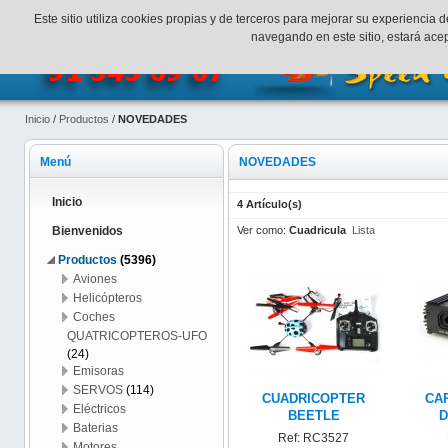
¡Bienvenidos a SpeedHobbys!
Mi cuenta
Finalizar Compr
Este sitio utiliza cookies propias y de terceros para mejorar su experienci
navegando en este sitio, estará ac
Inicio
/
Productos
/
NOVEDADES
Menú
NOVEDADES
Inicio
4 Artículo(s)
Ver como:
Cuadricula
Lista
Bienvenidos
Productos
(5396)
Aviones
Helicópteros
Coches
QUATRICOPTEROS-UFO
(24)
Emisoras
SERVOS
(114)
CUADRICOPTER
CA
Eléctricos
BEETLE
D
Baterias
Ref: RC3527
Motores