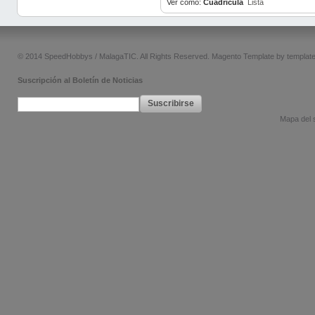
Ver como:
Cuadricula
Lista
© 2014 SpeedHobbys / MalagaTIC. All Rights Reserved.
Magento Template by
templat
Suscripción al Boletín de Noticias
Suscribirse
Mapa del s