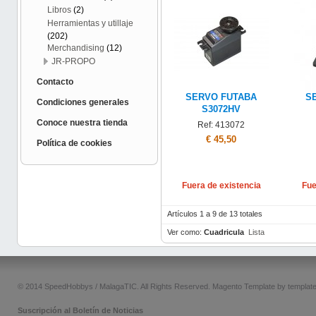
Libros
(2)
Herramientas y utillaje
(202)
Merchandising
(12)
JR-PROPO
Contacto
SERVO FUTABA
S
Condiciones generales
S3072HV
Conoce nuestra tienda
Ref: 413072
€ 45,50
Política de cookies
Fuera de existencia
Fue
Artículos 1 a 9 de 13 totales
Ver como:
Cuadricula
Lista
© 2014 SpeedHobbys / MalagaTIC. All Rights Reserved.
Magento Template by
templat
Suscripción al Boletín de Noticias