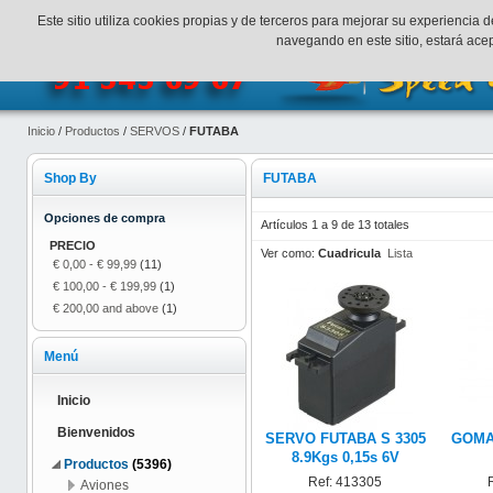
¡Bienvenidos a SpeedHobbys!
Mi cuenta
Finalizar Compr
Este sitio utiliza cookies propias y de terceros para mejorar su experienci
navegando en este sitio, estará ac
Inicio
/
Productos
/
SERVOS
/
FUTABA
Shop By
FUTABA
Opciones de compra
Artículos 1 a 9 de 13 totales
PRECIO
Ver como:
Cuadricula
Lista
€ 0,00
-
€ 99,99
(11)
€ 100,00
-
€ 199,99
(1)
€ 200,00
and above
(1)
Menú
Inicio
Bienvenidos
SERVO FUTABA S 3305
GOMA
8.9Kgs 0,15s 6V
Productos
(5396)
Ref: 413305
Aviones