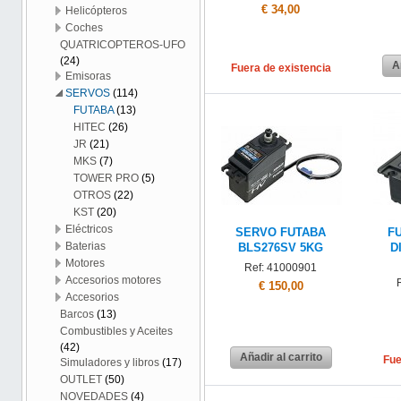
€ 34,00
Helicópteros
Coches
QUATRICOPTEROS-UFO
(24)
A
Fuera de existencia
Emisoras
SERVOS
(114)
FUTABA
(13)
HITEC
(26)
JR
(21)
MKS
(7)
TOWER PRO
(5)
OTROS
(22)
KST
(20)
Eléctricos
SERVO FUTABA
F
Baterias
BLS276SV 5KG
D
Motores
Ref: 41000901
Accesorios motores
€ 150,00
Accesorios
Barcos
(13)
Combustibles y Aceites
(42)
Añadir al carrito
Fue
Simuladores y libros
(17)
OUTLET
(50)
NOVEDADES
(4)