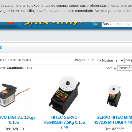
uenta
Finalizar Compra
Acceder
rceros para mejorar su experiencia de compra según sus preferencias, mediante el a
vegando en este sitio, estará aceptando el uso comentado.
Aceptar y ampliar info
EC
los 1 a 9 de 26 totales
Página:
1
2
3
por 
Mostrar
omo:
Cuadricula
Lista
Sort By
VO DIGITAL 13Kgs
HITEC SERVO
SERVO HITEC MIN
0.10S
HS5495BH 7,5Kg 0,15S
HS7235 MH DIGI 4.4
7,4V
Ref: 028119
Ref: 027235