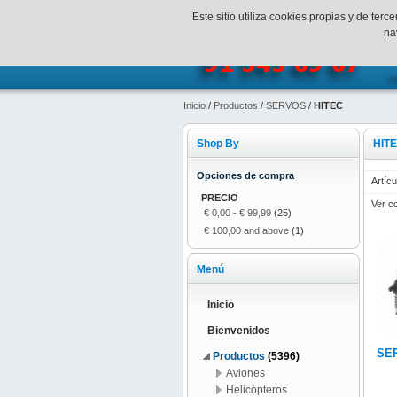
¡Bienvenidos a SpeedHobbys!
Mi c
Este sitio utiliza cookies propias y de te
na
Inicio
/
Productos
/
SERVOS
/
HITEC
Shop By
HIT
Opciones de compra
Artícu
PRECIO
Ver c
€ 0,00
-
€ 99,99
(25)
€ 100,00
and above
(1)
Menú
Inicio
Bienvenidos
SER
Productos
(5396)
Aviones
Helicópteros