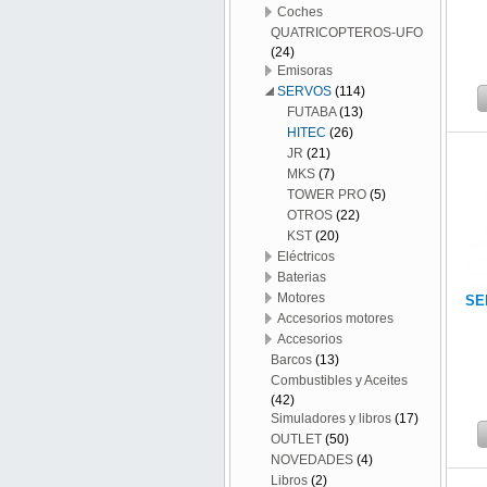
Coches
QUATRICOPTEROS-UFO
(24)
Emisoras
SERVOS
(114)
FUTABA
(13)
HITEC
(26)
JR
(21)
MKS
(7)
TOWER PRO
(5)
OTROS
(22)
KST
(20)
Eléctricos
Baterias
Motores
SE
Accesorios motores
Accesorios
Barcos
(13)
Combustibles y Aceites
(42)
Simuladores y libros
(17)
OUTLET
(50)
NOVEDADES
(4)
Libros
(2)