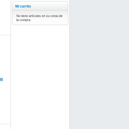
Mi carrito
No tiene artículos en su cesta de
la compra.
HB