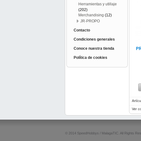
Herramientas y utillaje
(202)
Merchandising
(12)
JR-PROPO
Contacto
Condiciones generales
Conoce nuestra tienda
P
Política de cookies
Artícu
Ver c
© 2014 SpeedHobbys / MalagaTIC. All Rights Re