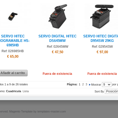
SERVO HITEC
SERVO DIGITAL HITEC
SERVO HITEC DIGIT
ROGRAMABLE HS-
DS645MW
D954SW 29KG
6985HB
Ref: 02645MW
Ref: 02954SW
Ref: 026985HB
€ 47,50
€ 97,00
€ 65,00
Añadir al carrito
Fuera de existencia
Fuera de existencia
los 1 a 9 de 26 totales
Página:
1
2
3
por 
Mostrar
omo:
Cuadricula
Lista
Sort By
served.
Magento Template by
templates-master.com