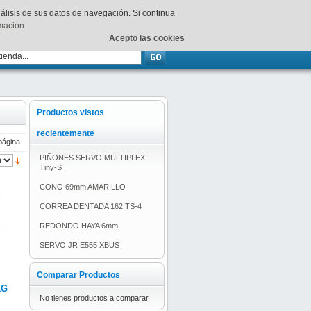
Su
carrito
está vacío.
nálisis de sus datos de navegación. Si continua
rmación
Acepto las cookies
Productos vistos
recientemente
página
PIÑONES SERVO MULTIPLEX
Tiny-S
CONO 69mm AMARILLO
CORREA DENTADA 162 TS-4
REDONDO HAYA 6mm
SERVO JR E555 XBUS
Comparar Productos
I
KG
No tienes productos a comparar