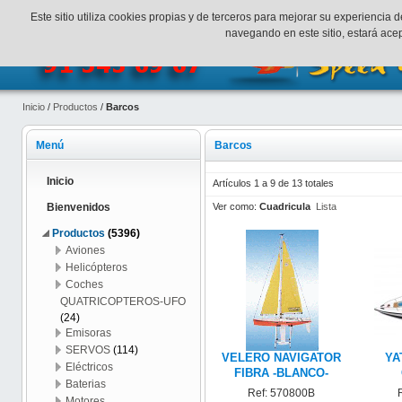
¡Bienvenidos a SpeedHobbys!
Mi cuenta
Finalizar Compr
Este sitio utiliza cookies propias y de terceros para mejorar su experienci
navegando en este sitio, estará ac
Inicio
/
Productos
/
Barcos
Menú
Barcos
Inicio
Artículos 1 a 9 de 13 totales
Ver como:
Cuadricula
Lista
Bienvenidos
Productos
(5396)
Aviones
Helicópteros
Coches
QUATRICOPTEROS-UFO
(24)
Emisoras
SERVOS
(114)
VELERO NAVIGATOR
YA
Eléctricos
FIBRA -BLANCO-
Baterias
Ref: 570800B
Motores