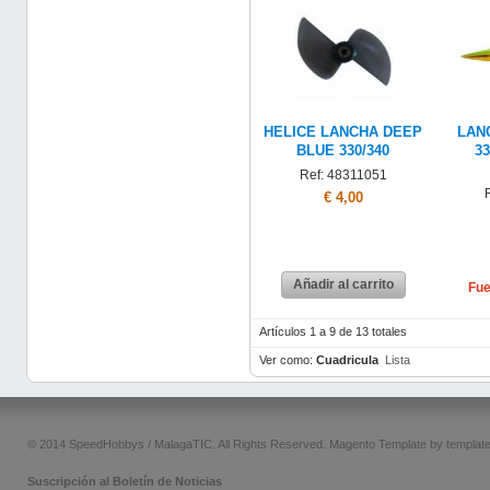
HELICE LANCHA DEEP
LAN
BLUE 330/340
3
Ref: 48311051
€ 4,00
Añadir al carrito
Fue
Artículos 1 a 9 de 13 totales
Ver como:
Cuadricula
Lista
© 2014 SpeedHobbys / MalagaTIC. All Rights Reserved.
Magento Template by
templat
Suscripción al Boletín de Noticias